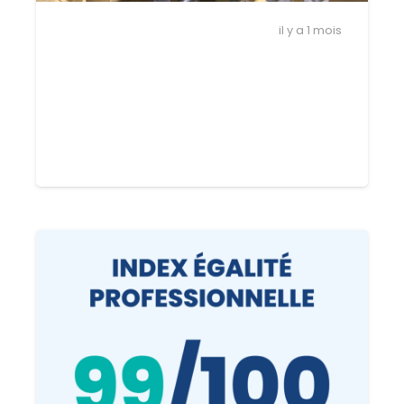
ACTUALITÉS
il y a 1 mois
Monsieur le Sous-préfet de Muret
en visite à Carbonne