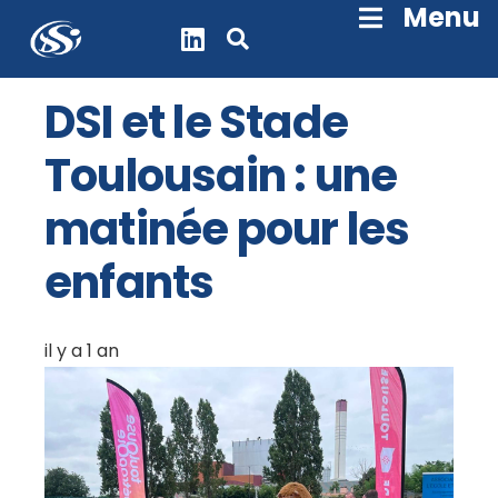
Skip
Menu
Navigation
DSI et le Stade
Toulousain : une
matinée pour les
enfants
il y a 1 an