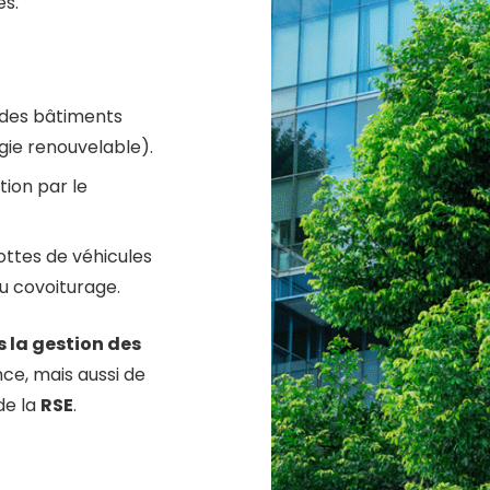
es.
des bâtiments
rgie renouvelable).
tion par le
flottes de véhicules
u covoiturage.
 la gestion des
e, mais aussi de
de la
RSE
.