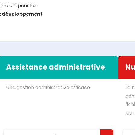
njeu clé pour les
et développement
Assistance administrative
Nu
Une gestion administrative efficace.
La n
con
fich
leur