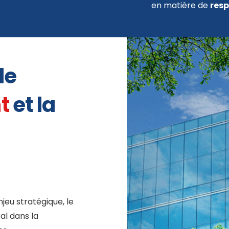
en matière de
resp
le
nt
et la
jeu stratégique, le
al dans la