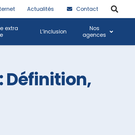
ternet
Actualités
Contact
e extra
Nos
L’inclusion
re
agences
u
Espaces Verts
Dessin DAO
 Définition,
FM parc impression
Nettoyage des Locaux
hives
Retranscription audio et
vidéo professionnelle