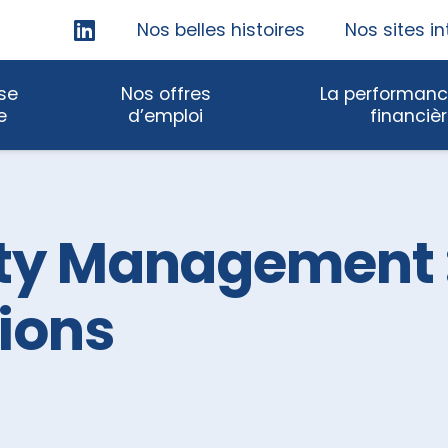
Skip
Nos belles histoires
Nos sites in
Navigation
ise
Nos offres
La performanc
e
d’emploi
financiè
Accueil et gestion d
courrier
ity Management :
Assistance
administrative
Numérisation et arc
tions
Impression offset et
numérique
Multiservices
multitechniques
Energie