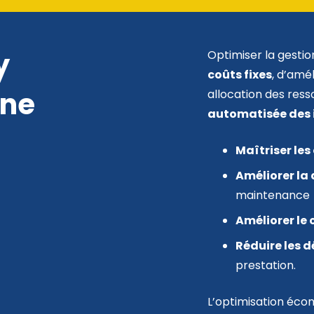
y
Optimiser la gesti
coûts fixes
, d’amé
une
allocation des res
automatisée des 
Maîtriser le
Améliorer la
maintenance
Améliorer le
Réduire les 
prestation.
L’optimisation éco