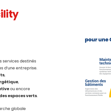
ility
 services destinés
s d’une entreprise.
nts
,
rgétique
,
ative
ou encore
 des espaces verts
.
arche globale