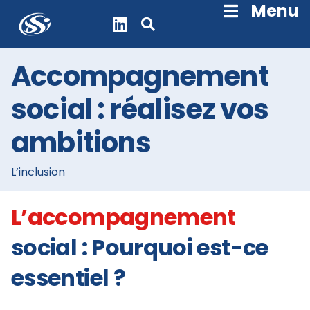
Skip
Menu
Navigation
Accompagnement
social : réalisez vos
ambitions
L’inclusion
L’accompagnement
social : Pourquoi est-ce
essentiel ?