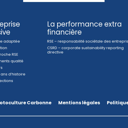
reprise
La performance extra
sive
financière
ise adaptée
RSE – responsabilité sociétale des entrepri
ction
CSRD – corporate sustainability reporting
directive
roche RSE
ents qualité
rs
 ans d’histoire
ections
otoculture Carbonne
Mentions légales
Politiqu