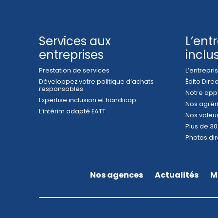
Services aux
L’ent
entreprises
inclu
Prestation de services
L’entrepr
Développez votre politique d’achats
Édito Dire
responsables
Notre app
Expertise inclusion et handicap
Nos agrém
L’intérim adapté EATT
Nos valeu
Plus de 30
Photos dir
Nos agences
Actualités
M