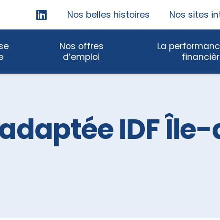
Skip
Nos belles histoires
Nos sites in
Navigation
ise
Nos offres
La performanc
e
d’emploi
financiè
e adaptée IDF Îl