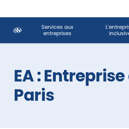
Skip
Services aux
L’entrepr
Navigation
entreprises
inclusiv
EA : Entrepris
Paris