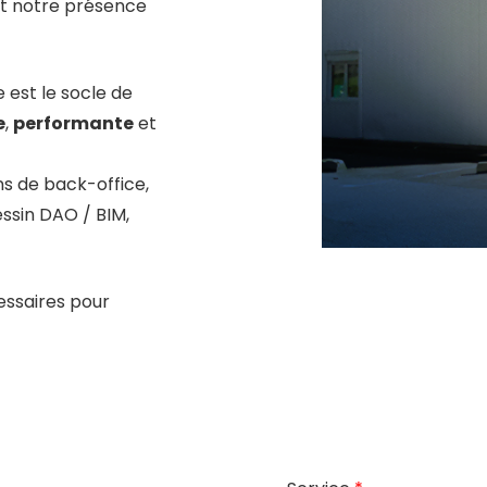
nt notre présence
e est le socle de
e
,
performante
et
s de back-office,
essin DAO / BIM,
essaires pour