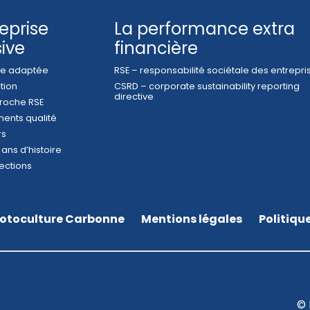
reprise
La performance extra
sive
financière
ise adaptée
RSE – responsabilité sociétale des entrepri
ction
CSRD – corporate sustainability reporting
directive
roche RSE
ents qualité
rs
 ans d’histoire
ections
otoculture Carbonne
Mentions légales
Politiqu
© 