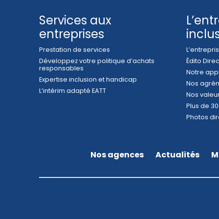
Services aux
L’ent
entreprises
inclu
Prestation de services
L’entrepr
Développez votre politique d’achats
Édito Dire
responsables
Notre app
Expertise inclusion et handicap
Nos agrém
L’intérim adapté EATT
Nos valeu
Plus de 30
Photos dir
Nos agences
Actualités
M