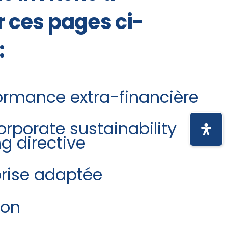
r ces pages ci-
:
ormance extra-financière
rporate sustainability
ng directive
prise adaptée
ion