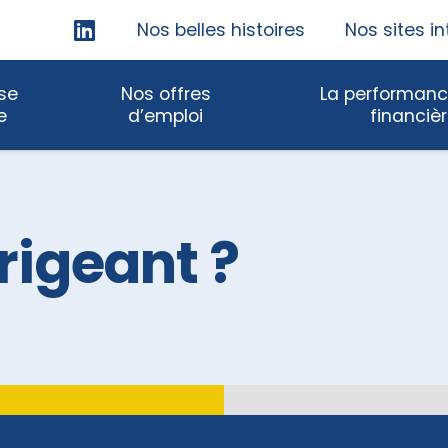
Skip
Nos belles histoires
Nos sites in
Navigation
ise
Nos offres
La performanc
e
d’emploi
financiè
irigeant ?