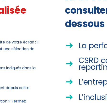
alisée
consulte
dessous 
e de votre écran : il
La perf
nt une sélection de
CSRD co
reporti
iens indiqués dans la
L’entre
nt depuis cette
L’inclus
tion ? Fermez