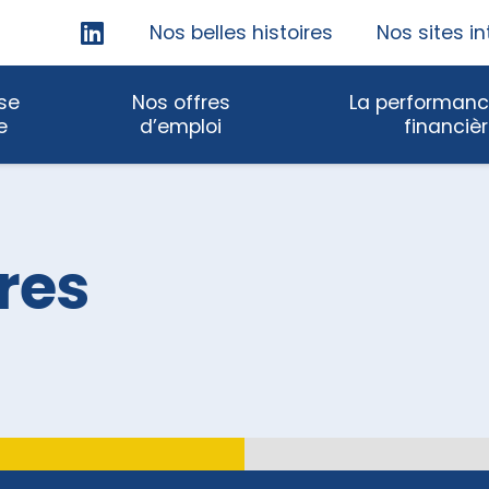
Skip
Nos belles histoires
Nos sites in
Navigation
ise
Nos offres
La performanc
e
d’emploi
financiè
ires